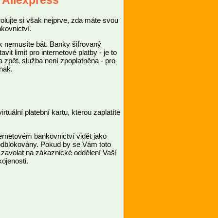
 Aliexpress
olujte si však nejprve, zda máte svou
nkovnictví.
ak nemusíte bát. Banky šifrovaný
t limit pro internetové platby - je to
 zpět, služba není zpoplatněna - pro
inak.
rtuální platební kartu, kterou zaplatíte
ternetovém bankovnictví vidět jako
 odblokovány. Pokud by se Vám toto
it zavolat na zákaznické oddělení Vaší
ojenosti.