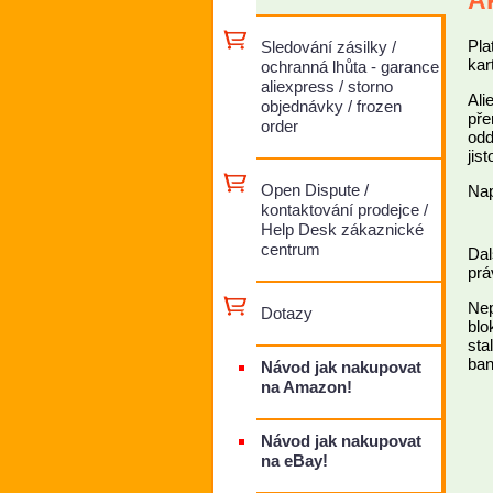
Ak
Pla
Sledování zásilky /
kar
ochranná lhůta - garance
aliexpress / storno
Ali
objednávky / frozen
pře
order
odd
jis
Open Dispute /
Nap
kontaktování prodejce /
Help Desk zákaznické
centrum
Dal
prá
Nep
Dotazy
blo
sta
ban
Návod jak nakupovat
na Amazon!
Návod jak nakupovat
na eBay!