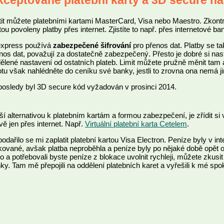
ceptované platební karty a 3D secure na
tit můžete platebními kartami MasterCard, Visa nebo Maestro. Zkontr
tou povoleny platby přes internet. Zjistíte to např. přes internetové ba
express používá
zabezpečené šifrování
pro přenos dat. Platby se t
nos dat, považují za dostatečně zabezpečený. Přesto je dobré si nastavi
ělené nastavení od ostatních plateb. Limit můžete pružně měnit tam a
totu však nahlédněte do ceníku své banky, jestli to zrovna ona nemá j
osledy byl 3D secure kód vyžadován v prosinci 2014.
ší alternativou k platebním kartám a formou zabezpečení, je zřídit si vi
vě jen přes internet. Např.
Virtuální platební karta Cetelem
.
odařilo se mi zaplatit platební kartou Visa Electron. Peníze byly v in
kované, avšak platba neproběhla a peníze byly po nějaké době opět
lo a potřebovali byste peníze z blokace uvolnit rychleji, můžete zkus
ky. Tam mě přepojili na oddělení platebních karet a vyřešili k mé spok