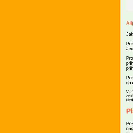
Ali
Jak
Pok
Jed
Pro
při
při
Pok
na 
V př
zvol
Nedo
P
Pok
nas