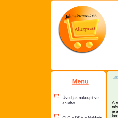
Jak
Menu
Úvod jak nakoupit ve
zkratce
Ali
nás
je 
kar
CLO + DPH + Náklady