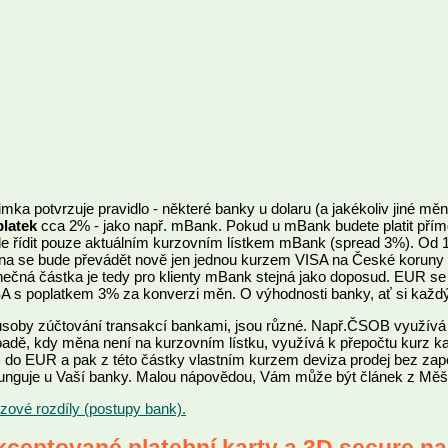
imka potvrzuje pravidlo - některé banky u dolaru (a jakékoliv jiné m
latek
cca 2% - jako např. mBank. Pokud u mBank budete platit př
e řídit pouze aktuálním kurzovním lístkem mBank (spread 3%). Od 
a se bude převádět nově jen jednou kurzem VISA na České koruny
ečná částka je tedy pro klienty mBank stejná jako doposud. EUR s
A s poplatkem 3% za konverzi měn. O výhodnosti banky, ať si každ
soby zúčtování transakcí bankami, jsou různé. Např.ČSOB využívá 
padě, kdy měna není na kurzovním lístku, využívá k přepočtu kurz k
do EUR a pak z této částky vlastním kurzem deviza prodej bez započte
funguje u Vaší banky. Malou nápovědou, Vám může být článek z Měš
zové rozdíly (postupy bank).