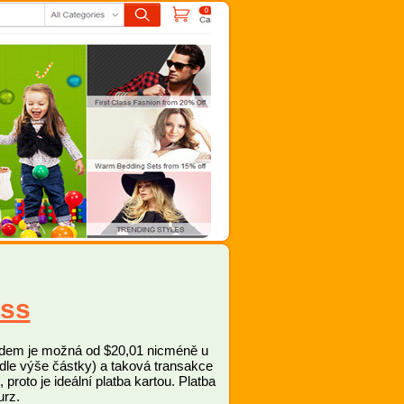
ess
odem je možná od $20,01 nicméně u
 dle výše částky) a taková transakce
 proto je ideální platba kartou. Platba
urz.