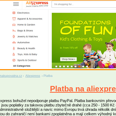
nakupovatna.cz
›
Aliexpress
›
Platba
Platba na aliexpr
express bohužel nepodporuje platbu PayPal. Platba bankovním přev
 jsou poplatky za takovou platbu zbytečně drahé (cca 250 - 1500 Kč
administrativně složitější a navíc mimo Evropu trvá úhrada několik dní,
tou do zahraničí není bankami zpoplatněna a mají celkem výhodný k