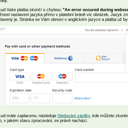
ději.
ud Vaše platba skončí s chybou:
"An error occured during webscr
nost nastavení jazyka přímo v platební bráně viz obrázek. Jazyk změň
tavený je. Stránka se Vám obnoví v anglickém jazyce a platba už by
ud máte zaplaceno, následuje
Sledování zásilky
, kde můžete zkontr
o, v jakém stavu zpracování, se právě nachází.