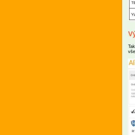
V
Tak
vše