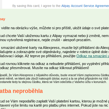
pay
 vidíte na obrázku výše, můžete si pro příště, uložit údaje o své plate
ud chcete Vaší uloženou kartu z Alipay vymazat nebo ji změnit, nemus
nou vytvořená registrace, nejde zrušit - alespoň prozatím.
 smazání uložené karty na Aliexpress, musíte být přihlášení do Alie
hlašujete a zobrazujete své objednávky, najedete v roletce úplně dole 
hlašovací údaje. Až teprve po přihlášení, použijte
Odkaz na smazání ul
ud rovnou kliknete na odkaz a nebudete přihlášení, po vyplnění přih
odkaz přesměrovat. Musíte na odkaz kliknout přihlášení!
ípadě, že Vám Aliexpress z nějakého důvodu, bude vracet Vámi zaplacenou částku 
ené měně, ve které jste zboží nakoupili (dolar, euro) a ta se před přípsáním na Váš 
stanete tedy tu stejnou částku, která se Vám odečetla z Vašeho účtu v korunách.
latba neproběhla
ud se Vám nepodařilo zaplatit Vaší platební kartou, kterou je možné pl
tavení výše limitu na kartě pro platbu přes internet. Pokud jste na nic