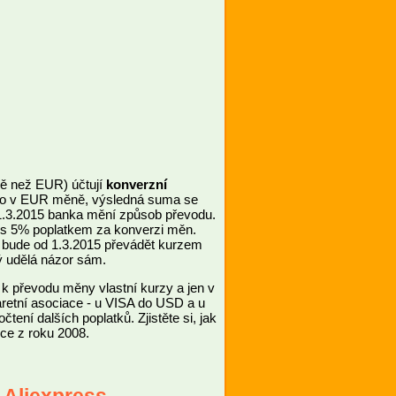
ěně než EUR) účtují
konverzní
ímo v EUR měně, výsledná suma se
1.3.2015 banka mění způsob převodu.
 s 5% poplatkem za konverzi měn.
e bude od 1.3.2015 převádět kurzem
ý udělá názor sám.
k převodu měny vlastní kurzy a jen v
aretní asociace - u VISA do USD a u
ní dalších poplatků. Zjistěte si, jak
ce z roku 2008.