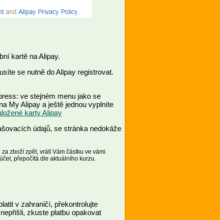
bní kartě na Alipay.
íte se nutně do Alipay registrovat.
xpress: ve stejném menu jako se
na My Alipay a ještě jednou vyplníte
ožené karty Alipay
lašovacích údajů, se stránka nedokáže
za zboží zpět, vrátí Vám částku ve vámi
účet, přepočítá dle aktuálního kurzu.
atit v zahraničí, překontrolujte
 nepřišli, zkuste platbu opakovat