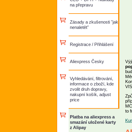
na přepravu
Zásady a zkušenosti "jak
nenaletět"
Registrace / Přihlášení
Aliexpress Česky
Výj
pop
bud
Měn
Vyhledávání, filtrování,
Kon
informace o zboží, kde
VIS
zvolit druh dopravy,
nakupní košík, adjust
Způ
price
pří
MC 
to 
Platba na aliexpress a
Kur
smazání uložené karty
z Alipay