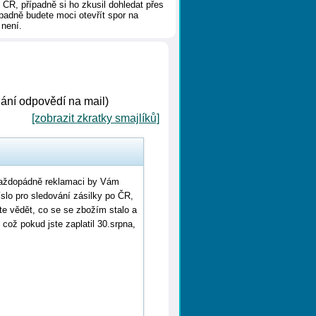
 ČR, případně si ho zkusil dohledat přes
padně budete moci otevřít spor na
 není.
ílání odpovědí na mail)
[zobrazit zkratky smajlíků]