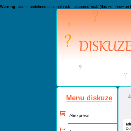
Warning
: Use of undefined constant nick - assumed 'nick' (this will throw an 
Menu diskuze
J
Aliexpress
ad
Do