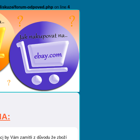
diskuze/forum-odpoved.php
on line
4
NA:
ci by Vám zamítli z důvodu že zboží