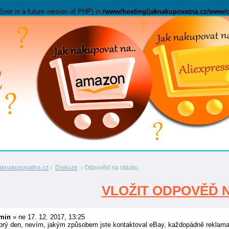
Error in a future version of PHP) in
/www/hosting/jaknakupovatna.cz/www/
aknakupovatna.cz
›
Diskuze
›
Odpověď na otázku
VLOŽIT ODPOVĚĎ 
min
»
ne 17. 12. 2017, 13:25
brý den, nevím, jakým způsobem jste kontaktoval eBay, každopádně reklama