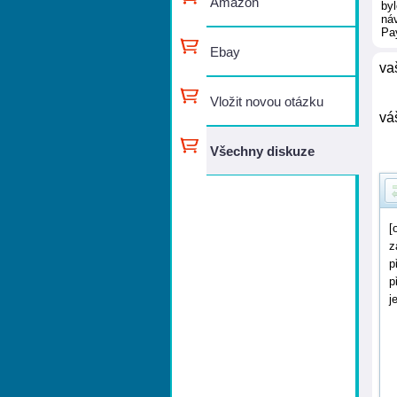
Amazon
byl
ná
Pay
Ebay
va
Vložit novou otázku
vá
Všechny diskuze