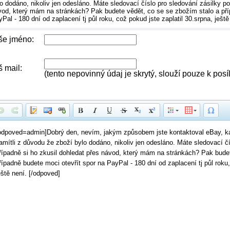
o dodáno, nikoliv jen odesláno. Máte sledovací číslo pro sledování zásilky po
vod, který mám na stránkách? Pak budete vědět, co se se zbožím stalo a pří
Pal - 180 dní od zaplacení tj půl roku, což pokud jste zaplatil 30.srpna, ještě
še jméno:
š mail:
(tento nepovinný údaj je skrytý, slouží pouze k pos