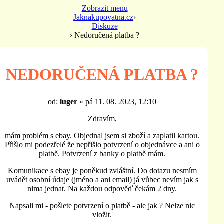
Zobrazit menu
Jaknakupovatna.cz
›
Diskuze
›
Nedoručená platba ?
NEDORUČENÁ PLATBA ?
od:
luger
»
pá 11. 08. 2023, 12:10
Zdravím,
mám problém s ebay. Objednal jsem si zboží a zaplatil kartou.
Přišlo mi podezřelé že nepřišlo potvrzení o objednávce a ani o
platbě. Potvrzení z banky o platbě mám.
Komunikace s ebay je poněkud zvláštní. Do dotazu nesmím
uvádět osobní údaje (jméno a ani email) já vůbec nevím jak s
nima jednat. Na každou odpověď čekám 2 dny.
Napsali mi - pošlete potvrzení o platbě - ale jak ? Nelze nic
vložit.